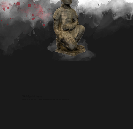
Telefon 062 775 48 20 I
E-Mail info@shaolin-aargau.ch
Shaolin Chan Tempel I Institut Aargau I Seetalstrasse 33 I 5703 Seon