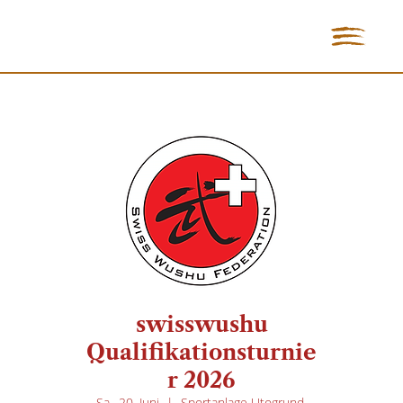
swisswushu
Qualifikationsturnie
r 2026
Sa., 20. Juni
  |  
Sportanlage Utogrund,