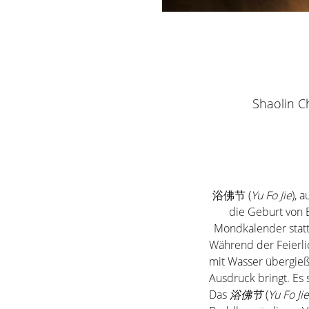
Shaolin C
浴佛节 (
Yu Fo Jie
), 
die Geburt von 
Mondkalender statt 
Während der Feierli
mit Wasser übergieße
Ausdruck bringt. Es 
Das 
浴佛节
 (
Yu Fo Jie