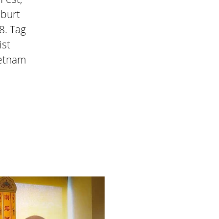
eburt
8. Tag
ist
ietnam