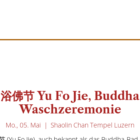
浴佛节 Yu Fo Jie, Buddha
Waschzeremonie
Mo., 05. Mai
  |  
Shaolin Chan Tempel Luzern
(Yu Fo Jie), auch bekannt als das Buddha-Bad-