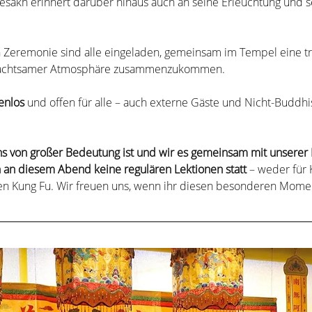
akh erinnert darüber hinaus auch an seine Erleuchtung und sei
n Zeremonie sind alle eingeladen, gemeinsam im Tempel eine tra
n achtsamer Atmosphäre zusammenzukommen.
enlos
 und offen für alle – auch externe Gäste und Nicht-Buddhis
uns von großer Bedeutung ist und wir es gemeinsam mit unserer 
n an diesem Abend keine regulären Lektionen statt
 – weder für 
n Kung Fu. Wir freuen uns, wenn ihr diesen besonderen Moment