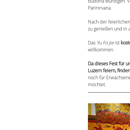
Buddha würdigen. Ves
Parinirvana.
Nach der feierliche
zu genießen und i
Das 
Yu Fo Jie
 ist 
kost
willkommen.
Da dieses Fest für 
Luzern feiern, finde
noch für Erwachsene
möchtet.