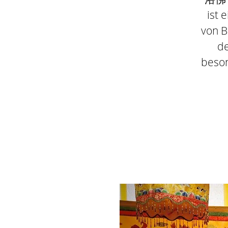
ist 
von B
de
beson